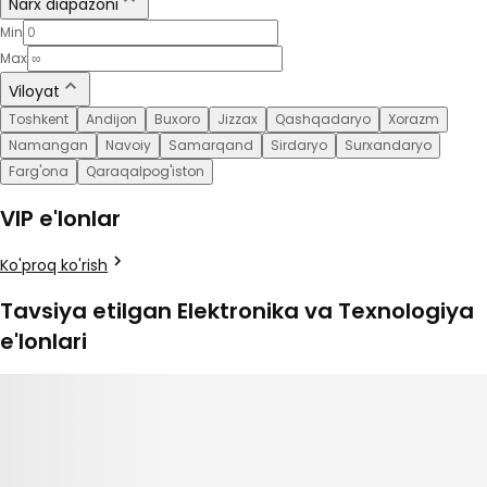
Narx diapazoni
Min
Max
Viloyat
Toshkent
Andijon
Buxoro
Jizzax
Qashqadaryo
Xorazm
Namangan
Navoiy
Samarqand
Sirdaryo
Surxandaryo
Farg'ona
Qaraqalpog'iston
VIP e'lonlar
Ko'proq ko'rish
Tavsiya etilgan Elektronika va Texnologiya
e'lonlari