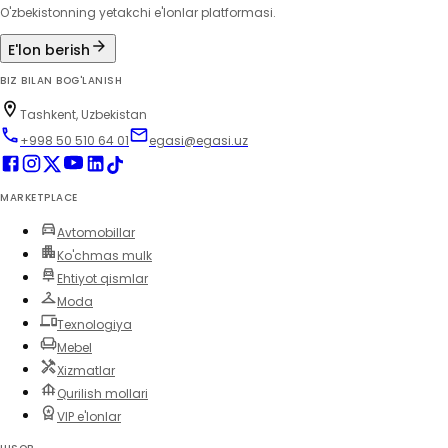
O'zbekistonning yetakchi e'lonlar platformasi.
E'lon berish
BIZ BILAN BOG'LANISH
Tashkent, Uzbekistan
+998 50 510 64 01
egasi@egasi.uz
MARKETPLACE
Avtomobillar
Ko'chmas mulk
Ehtiyot qismlar
Moda
Texnologiya
Mebel
Xizmatlar
Qurilish mollari
VIP e'lonlar