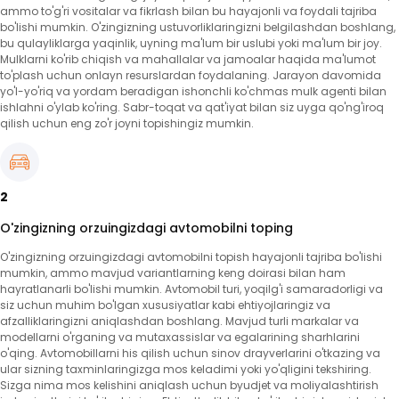
ammo to'g'ri vositalar va fikrlash bilan bu hayajonli va foydali tajriba
bo'lishi mumkin. O'zingizning ustuvorliklaringizni belgilashdan boshlang,
bu qulayliklarga yaqinlik, uyning ma'lum bir uslubi yoki ma'lum bir joy.
Mulklarni ko'rib chiqish va mahallalar va jamoalar haqida ma'lumot
to'plash uchun onlayn resurslardan foydalaning. Jarayon davomida
yo'l-yo'riq va yordam beradigan ishonchli ko'chmas mulk agenti bilan
ishlahni o'ylab ko'ring. Sabr-toqat va qat'iyat bilan siz uyga qo'ng'iroq
qilish uchun eng zo'r joyni topishingiz mumkin.
2
O'zingizning orzuingizdagi avtomobilni toping
O'zingizning orzuingizdagi avtomobilni topish hayajonli tajriba bo'lishi
mumkin, ammo mavjud variantlarning keng doirasi bilan ham
hayratlanarli bo'lishi mumkin. Avtomobil turi, yoqilg'i samaradorligi va
siz uchun muhim bo'lgan xususiyatlar kabi ehtiyojlaringiz va
afzalliklaringizni aniqlashdan boshlang. Mavjud turli markalar va
modellarni o'rganing va mutaxassislar va egalarining sharhlarini
o'qing. Avtomobillarni his qilish uchun sinov drayverlarini o'tkazing va
ular sizning taxminlaringizga mos keladimi yoki yo'qligini tekshiring.
Sizga nima mos kelishini aniqlash uchun byudjet va moliyalashtirish