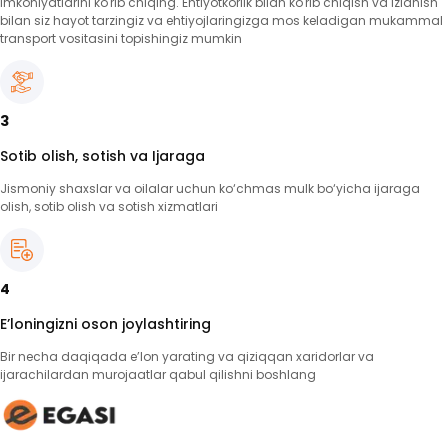
imkoniyatlarini ko'rib chiqing. Ehtiyotkorlik bilan ko'rib chiqish va izlanish
bilan siz hayot tarzingiz va ehtiyojlaringizga mos keladigan mukammal
transport vositasini topishingiz mumkin
3
Sotib olish, sotish va Ijaraga
Jismoniy shaxslar va oilalar uchun ko‘chmas mulk bo‘yicha ijaraga
olish, sotib olish va sotish xizmatlari
4
E’loningizni oson joylashtiring
Bir necha daqiqada e’lon yarating va qiziqqan xaridorlar va
ijarachilardan murojaatlar qabul qilishni boshlang