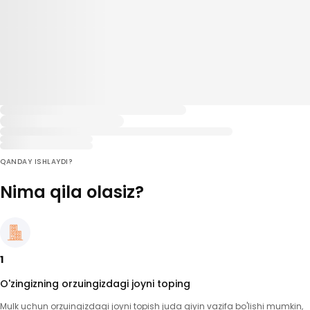
QANDAY ISHLAYDI?
Nima qila olasiz?
1
O'zingizning orzuingizdagi joyni toping
Mulk uchun orzuingizdagi joyni topish juda qiyin vazifa bo'lishi mumkin,