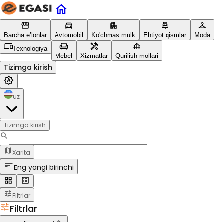
Barcha e’lonlar
Avtomobil
Ko'chmas mulk
Ehtiyot qismlar
Moda
Texnologiya
Mebel
Xizmatlar
Qurilish mollari
Tizimga kirish
uz
Tizimga kirish
Xarita
Eng yangi birinchi
Filtrlar
Filtrlar