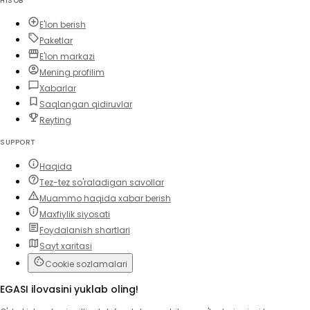
HISOB
E'lon berish
Paketlar
E'lon markazi
Mening profilim
Xabarlar
Saqlangan qidiruvlar
Reyting
SUPPORT
Haqida
Tez-tez so'raladigan savollar
Muammo haqida xabar berish
Maxfiylik siyosati
Foydalanish shartlari
Sayt xaritasi
Cookie sozlamalari
EGASI ilovasini yuklab oling!