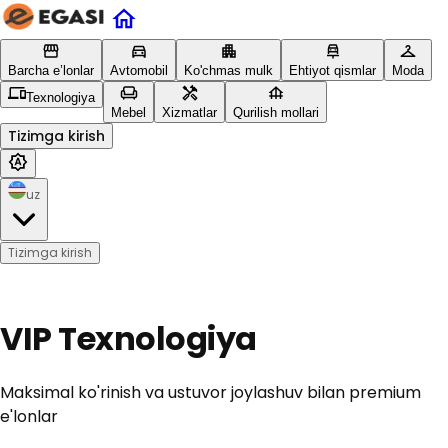
Barcha e’lonlar
Avtomobil
Ko'chmas mulk
Ehtiyot qismlar
Moda
Texnologiya
Mebel
Xizmatlar
Qurilish mollari
Tizimga kirish
uz
Tizimga kirish
VIP Texnologiya
Maksimal ko'rinish va ustuvor joylashuv bilan premium
e'lonlar