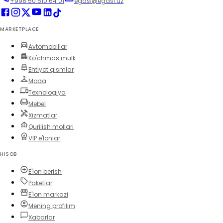
+998 50 510 64 01
egasi@egasi.uz
MARKETPLACE
Avtomobillar
Ko'chmas mulk
Ehtiyot qismlar
Moda
Texnologiya
Mebel
Xizmatlar
Qurilish mollari
VIP e'lonlar
HISOB
E'lon berish
Paketlar
E'lon markazi
Mening profilim
Xabarlar