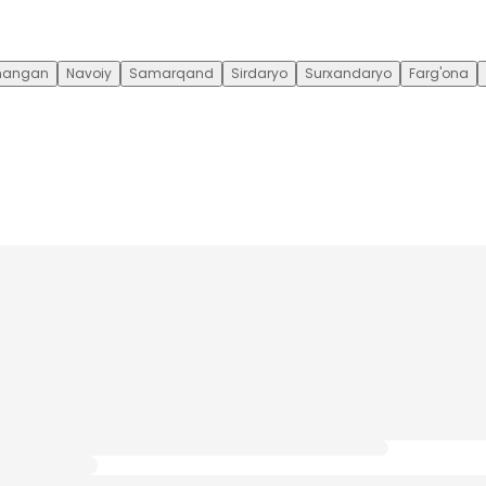
angan
Navoiy
Samarqand
Sirdaryo
Surxandaryo
Farg'ona