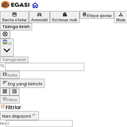
Ehtiyot qismlar
Barcha e’lonlar
Avtomobil
Ko'chmas mulk
Moda
Tizimga kirish
uz
Tizimga kirish
Xarita
Eng yangi birinchi
Filtrlar
Filtrlar
Narx diapazoni
Min