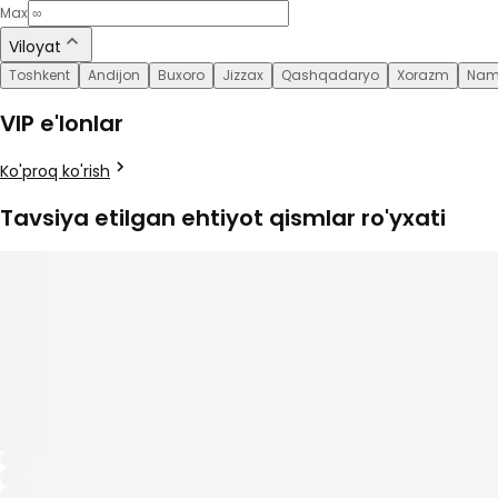
Max
Viloyat
Toshkent
Andijon
Buxoro
Jizzax
Qashqadaryo
Xorazm
Nam
VIP e'lonlar
Ko'proq ko'rish
Tavsiya etilgan ehtiyot qismlar ro'yxati