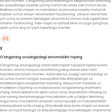
bo'lishi mumkin. O'zingizning ustuvorliklaringizni belgilashdan boshlang,
bu qulayliklarga yaqinlik, uyning ma'lum bir uslubi yoki ma'lum bir joy.
Mulklarni ko'rib chiqish va mahallalar va jamoalar haqida ma'lumot
to'plash uchun onlayn resurslardan foydalaning. Jarayon davomida
yo'l-yo'riq va yordam beradigan ishonchli ko'chmas mulk agenti bilan
ishlahni o'ylab ko'ring. Sabr-toqat va qat'iyat bilan siz uyga qo'ng'iroq
qilish uchun eng zo'r joyni topishingiz mumkin.
2
O'zingizning orzuingizdagi avtomobilni toping
O'zingizning orzuingizdagi avtomobilni topish hayajonli tajriba bo'lishi
mumkin, ammo mavjud variantlarning keng doirasi bilan ham
hayratlanarli bo'lishi mumkin. Avtomobil turi, yoqilg'i samaradorligi va
siz uchun muhim bo'lgan xususiyatlar kabi ehtiyojlaringiz va
afzalliklaringizni aniqlashdan boshlang. Mavjud turli markalar va
modellarni o'rganing va mutaxassislar va egalarining sharhlarini
o'qing. Avtomobillarni his qilish uchun sinov drayverlarini o'tkazing va
ular sizning taxminlaringizga mos keladimi yoki yo'qligini tekshiring.
Sizga nima mos kelishini aniqlash uchun byudjet va moliyalashtirish
imkoniyatlarini ko'rib chiqing. Ehtiyotkorlik bilan ko'rib chiqish va izlanish
bilan siz hayot tarzingiz va ehtiyojlaringizga mos keladigan mukammal