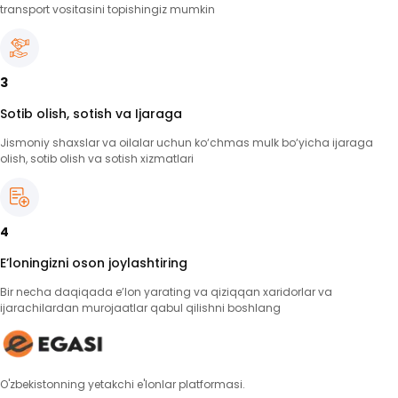
transport vositasini topishingiz mumkin
3
Sotib olish, sotish va Ijaraga
Jismoniy shaxslar va oilalar uchun ko‘chmas mulk bo‘yicha ijaraga
olish, sotib olish va sotish xizmatlari
4
E’loningizni oson joylashtiring
Bir necha daqiqada e’lon yarating va qiziqqan xaridorlar va
ijarachilardan murojaatlar qabul qilishni boshlang
O'zbekistonning yetakchi e'lonlar platformasi.