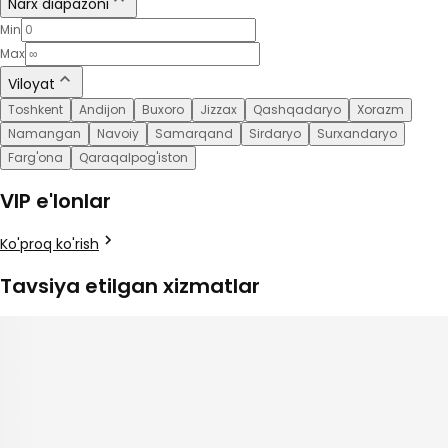
Narx diapazoni
Min
Max
Viloyat
Toshkent
Andijon
Buxoro
Jizzax
Qashqadaryo
Xorazm
Namangan
Navoiy
Samarqand
Sirdaryo
Surxandaryo
Farg'ona
Qaraqalpog'iston
VIP e'lonlar
Ko'proq ko'rish
Tavsiya etilgan xizmatlar