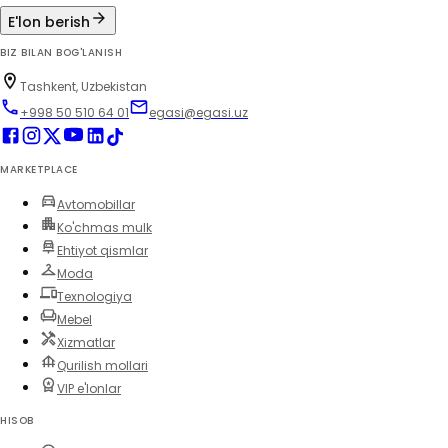
E'lon berish
BIZ BILAN BOG'LANISH
Tashkent, Uzbekistan
+998 50 510 64 01
egasi@egasi.uz
MARKETPLACE
Avtomobillar
Ko'chmas mulk
Ehtiyot qismlar
Moda
Texnologiya
Mebel
Xizmatlar
Qurilish mollari
VIP e'lonlar
HISOB