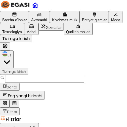
Barcha e’lonlar
Avtomobil
Ko'chmas mulk
Ehtiyot qismlar
Moda
Xizmatlar
Texnologiya
Mebel
Qurilish mollari
Tizimga kirish
uz
Tizimga kirish
Xarita
Eng yangi birinchi
Filtrlar
Filtrlar