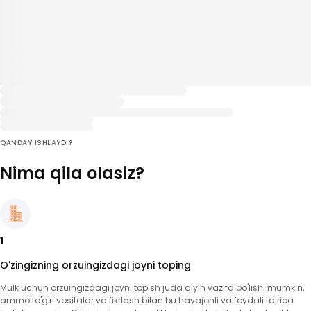
QANDAY ISHLAYDI?
Nima qila olasiz?
1
O'zingizning orzuingizdagi joyni toping
Mulk uchun orzuingizdagi joyni topish juda qiyin vazifa bo'lishi mumkin,
ammo to'g'ri vositalar va fikrlash bilan bu hayajonli va foydali tajriba