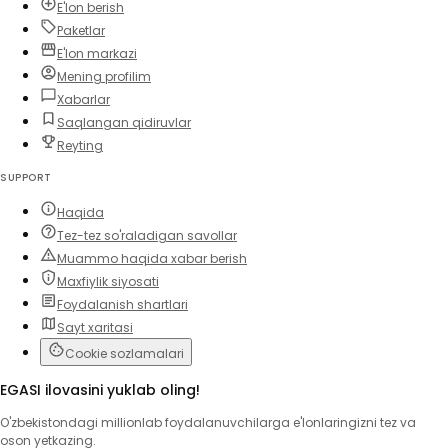
E'lon berish
Paketlar
E'lon markazi
Mening profilim
Xabarlar
Saqlangan qidiruvlar
Reyting
SUPPORT
Haqida
Tez-tez so'raladigan savollar
Muammo haqida xabar berish
Maxfiylik siyosati
Foydalanish shartlari
Sayt xaritasi
Cookie sozlamalari
EGASI ilovasini yuklab oling!
O'zbekistondagi millionlab foydalanuvchilarga e'lonlaringizni tez va
oson yetkazing.