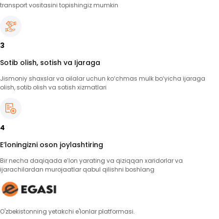
transport vositasini topishingiz mumkin
3
Sotib olish, sotish va Ijaraga
Jismoniy shaxslar va oilalar uchun ko‘chmas mulk bo‘yicha ijaraga
olish, sotib olish va sotish xizmatlari
4
E’loningizni oson joylashtiring
Bir necha daqiqada e’lon yarating va qiziqqan xaridorlar va
ijarachilardan murojaatlar qabul qilishni boshlang
O'zbekistonning yetakchi e'lonlar platformasi.