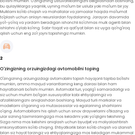
bo'lishi mumkin. O'zingizning ustuvorliklaringizni belgilashdan boshlang,
bu qulayliklarga yaqinlik, uyning ma'lum bir uslubi yoki ma'lum bir joy.
Mulklarni ko'rib chiqish va mahallalar va jamoalar haqida ma'lumot
to'plash uchun onlayn resurslardan foydalaning. Jarayon davomida
yo'l-yo'riq va yordam beradigan ishonchli ko'chmas mulk agenti bilan
ishlahni o'ylab ko'ring. Sabr-toqat va qat'iyat bilan siz uyga qo'ng'iroq
qilish uchun eng zo'r joyni topishingiz mumkin.
2
O'zingizning orzuingizdagi avtomobilni toping
O'zingizning orzuingizdagi avtomobilni topish hayajonli tajriba bo'lishi
mumkin, ammo mavjud variantlarning keng doirasi bilan ham
hayratlanarli bo'lishi mumkin. Avtomobil turi, yoqilg'i samaradorligi va
siz uchun muhim bo'lgan xususiyatlar kabi ehtiyojlaringiz va
afzalliklaringizni aniqlashdan boshlang. Mavjud turli markalar va
modellarni o'rganing va mutaxassislar va egalarining sharhlarini
o'qing. Avtomobillarni his qilish uchun sinov drayverlarini o'tkazing va
ular sizning taxminlaringizga mos keladimi yoki yo'qligini tekshiring.
Sizga nima mos kelishini aniqlash uchun byudjet va moliyalashtirish
imkoniyatlarini ko'rib chiqing. Ehtiyotkorlik bilan ko'rib chiqish va izlanish
bilan siz hayot tarzingiz va ehtiyojlaringizga mos keladigan mukammal