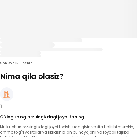
QANDAY ISHLAYDI?
Nima qila olasiz?
1
O'zingizning orzuingizdagi joyni toping
Mulk uchun orzuingizdagi joyni topish juda qiyin vazifa bo'lishi mumkin,
ammo to'g'ri vositalar va fikrlash bilan bu hayajonli va foydali tajriba