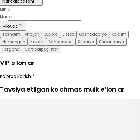
Narx diapazoni
Min
Max
Viloyat
Toshkent
Andijon
Buxoro
Jizzax
Qashqadaryo
Xorazm
Namangan
Navoiy
Samarqand
Sirdaryo
Surxandaryo
Farg'ona
Qaraqalpog'iston
VIP e'lonlar
Ko'proq ko'rish
Tavsiya etilgan ko'chmas mulk e’lonlar