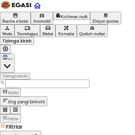
Ko'chmas mulk
Barcha e’lonlar
Avtomobil
Ehtiyot qismlar
Moda
Texnologiya
Mebel
Xizmatlar
Qurilish mollari
Tizimga kirish
uz
Tizimga kirish
Xarita
Eng yangi birinchi
Filtrlar
Filtrlar