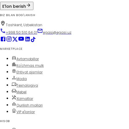
E'lon berish
BIZ BILAN BOG'LANISH
Tashkent, Uzbekistan
+998 50 510 64 01
egasi@egasi.uz
MARKETPLACE
Avtomobillar
Ko'chmas mulk
Ehtiyot qismlar
Moda
Texnologiya
Mebel
Xizmatlar
Qurilish mollari
VIP e'lonlar
HISOB