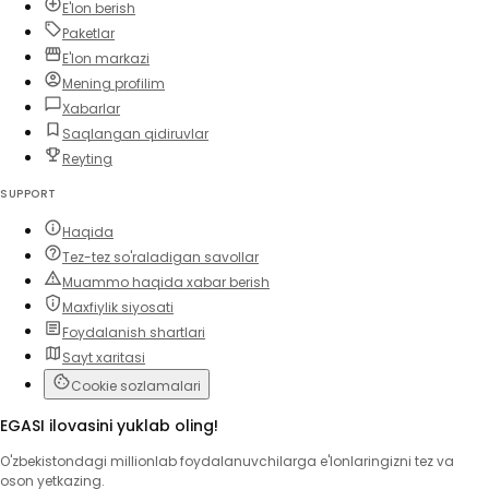
E'lon berish
Paketlar
E'lon markazi
Mening profilim
Xabarlar
Saqlangan qidiruvlar
Reyting
SUPPORT
Haqida
Tez-tez so'raladigan savollar
Muammo haqida xabar berish
Maxfiylik siyosati
Foydalanish shartlari
Sayt xaritasi
Cookie sozlamalari
EGASI ilovasini yuklab oling!
O'zbekistondagi millionlab foydalanuvchilarga e'lonlaringizni tez va
oson yetkazing.